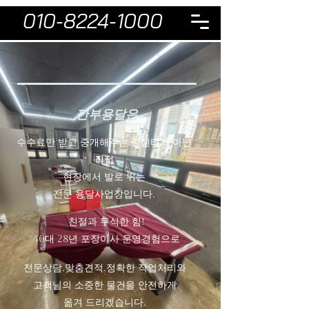
010-8224-1000
​깐부용달은
수수료만 받고 중개해주는 콜센터가 아닌
직접
현장에서 발로 뛰는
전문 용달사업장입니다.
친절과 무식한 힘!
40대 28년 포장이사 운영경험으로
전문상담.맞춤견적.정확한 작업처리와
고객님의 소중한 물건을 안전하게
​옮겨 드리겠습니다.