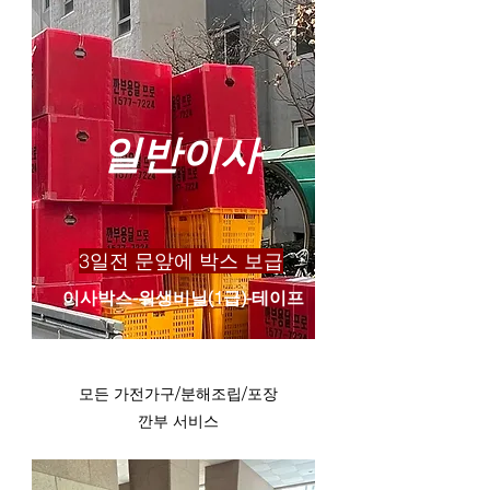
​일반이사
​3일전 문앞에 박스 보급
​이사박스-위생비닐(1급)-테이프
​모든 가전가구/분해조립/포장
​깐부 서비스