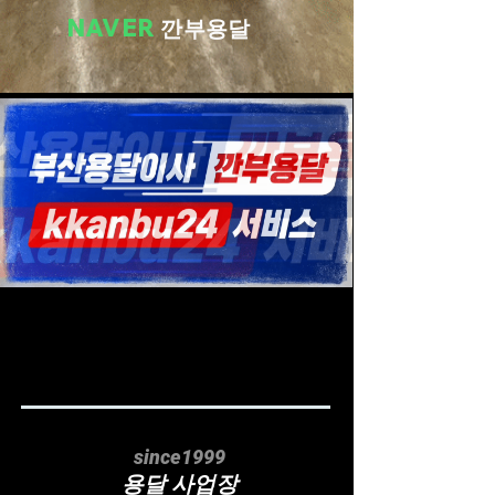
NAVER
깐부용달
since1999
용달 사업장