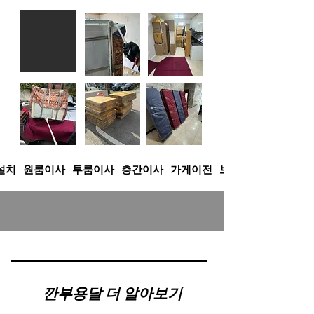
설치 ​원룸이사
투룸이사
층간이사 가게이전 보관이사
​깐부용달 더 알아보기