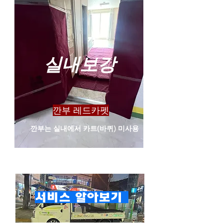
​실내보강
​깐부 레드카펫
​깐부는 실내에서 카트(바퀴) 미사용
​서비스 알아보기