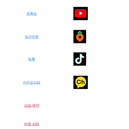
​유튜브
​당근마켓
​틱톡
​카카오상담
​상담 예약
​바로 상담